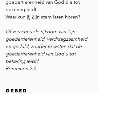
goedertierenheid van God die tot 
bekering leidt.
Waar kun jij Zijn stem laten horen?
Of veracht u de rijkdom van Zijn 
goedertierenheid, verdraagzaamheid 
en geduld, zonder te weten dat de 
goedertierenheid van God u tot 
bekering leidt? 
Romeinen 2:4 
Gebed
Vader in de hemel, ik wil naar U 
luisteren. Zoals U mij liefgehad hebt, 
heeft U ook anderen lief. Help mij om 
te delen van Uw liefde in woord en 
daad. Heilige Geest wilt U, Uw 